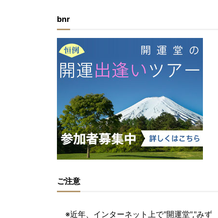
bnr
ご注意
※近年、インターネット上で"開運堂","みず